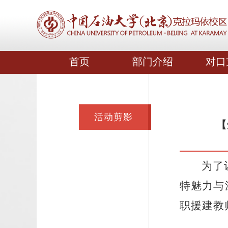
首页
部门介绍
对口
活动剪影
【
为了
特魅力与
职援建教