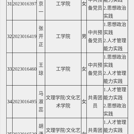
31
2023016397
京
工学院
女
备党员
2.
思想政治
一
实践
1.
思想政治
张
中共预
实践
32
2023016419
开
工学院
男
备党员
2.
人才管理
正
能力实践
1.
思想政治
王
中共预
实践
33
2023016460
工学院
女
琼
备党员
2.
人才管理
能力实践
1.
人才管理
马
文理学院
/
文化艺
共青团
能力实践
34
2023016495
淑
女
术学院
员
2.
思想政治
蕊
实践
1.
人才管理
胡
文理学院
/
文化艺
共青团
能力实践