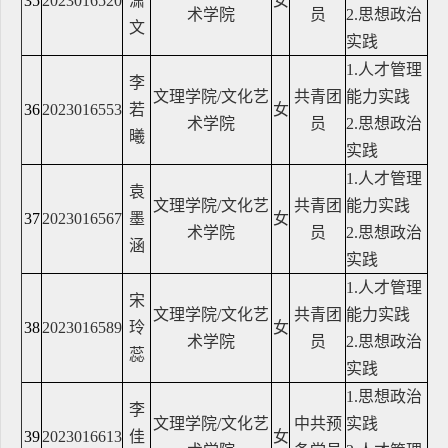
35
2023016520
潇
女
术学院
员
2.
思想政治
文
实践
1.
人才管理
李
文理学院
/
文化艺
共青团
能力实践
36
2023016553
若
女
术学院
员
2.
思想政治
曦
实践
1.
人才管理
袁
文理学院
/
文化艺
共青团
能力实践
37
2023016567
墨
女
术学院
员
2.
思想政治
涵
实践
1.
人才管理
宋
文理学院
/
文化艺
共青团
能力实践
38
2023016589
玲
女
术学院
员
2.
思想政治
蕊
实践
1.
思想政治
李
文理学院
/
文化艺
中共预
实践
39
2023016613
佳
女