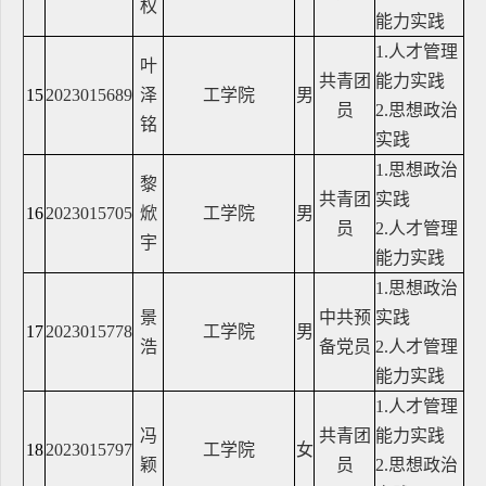
权
能力实践
1.
人才管理
叶
共青团
能力实践
15
2023015689
泽
工学院
男
员
2.
思想政治
铭
实践
1.
思想政治
黎
共青团
实践
16
2023015705
焮
工学院
男
员
2.
人才管理
宇
能力实践
1.
思想政治
景
中共预
实践
17
2023015778
工学院
男
浩
备党员
2.
人才管理
能力实践
1.
人才管理
冯
共青团
能力实践
18
2023015797
工学院
女
颖
员
2.
思想政治