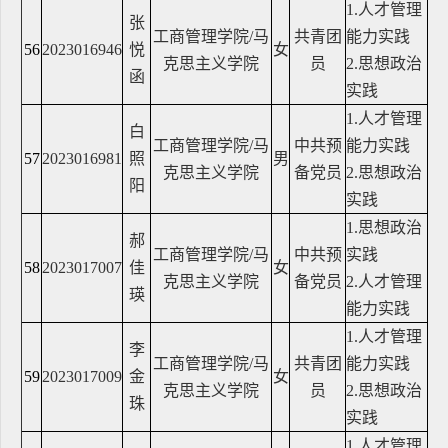
1.
人才管理
张
工商管理学院
/
马
共青团
能力实践
56
2023016946
悦
女
克思主义学院
员
2.
思想政治
函
实践
1.
人才管理
白
工商管理学院
/
马
中共预
能力实践
57
2023016981
照
男
克思主义学院
备党员
2.
思想政治
阳
实践
1.
思想政治
郝
工商管理学院
/
马
中共预
实践
58
2023017007
佳
女
克思主义学院
备党员
2.
人才管理
瑛
能力实践
1.
人才管理
李
工商管理学院
/
马
共青团
能力实践
59
2023017009
金
女
克思主义学院
员
2.
思想政治
珠
实践
1.
人才管理