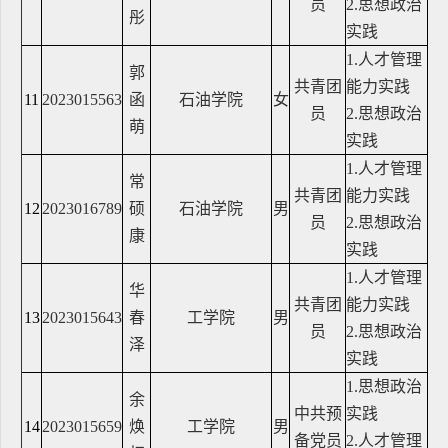
员
2.
思想政治
彤
实践
1.
人才管理
郭
共青团
能力实践
11
2023015563
函
石油学院
女
员
2.
思想政治
萌
实践
1.
人才管理
常
共青团
能力实践
12
2023016789
硕
石油学院
男
员
2.
思想政治
康
实践
1.
人才管理
华
共青团
能力实践
13
2023015643
春
工学院
男
员
2.
思想政治
泽
实践
1.
思想政治
余
中共预
实践
14
2023015659
焕
工学院
男
备党员
2.
人才管理