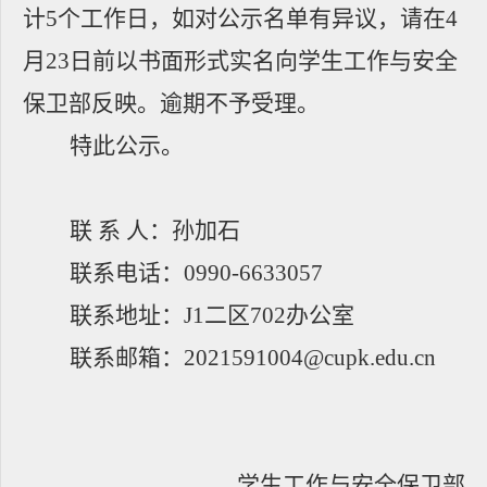
计
5
个工作日，如对公示名单有异议，请在
4
月
23
日前以书面形式实名向学生工作与安全
保卫部反映。逾期不予受理。
特此公示。
联 系 人：孙加石
联系电话：
0990-6633057
联系地址：
J1
二区
702
办公室
联系邮箱：
2021591004@cupk.edu.cn
学生工作与安全保卫部