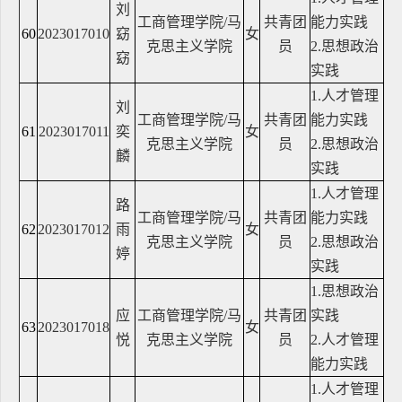
刘
工商管理学院
/
马
共青团
能力实践
60
2023017010
窈
女
克思主义学院
员
2.
思想政治
窈
实践
1.
人才管理
刘
工商管理学院
/
马
共青团
能力实践
61
2023017011
奕
女
克思主义学院
员
2.
思想政治
麟
实践
1.
人才管理
路
工商管理学院
/
马
共青团
能力实践
62
2023017012
雨
女
克思主义学院
员
2.
思想政治
婷
实践
1.
思想政治
应
工商管理学院
/
马
共青团
实践
63
2023017018
女
悦
克思主义学院
员
2.
人才管理
能力实践
1.
人才管理