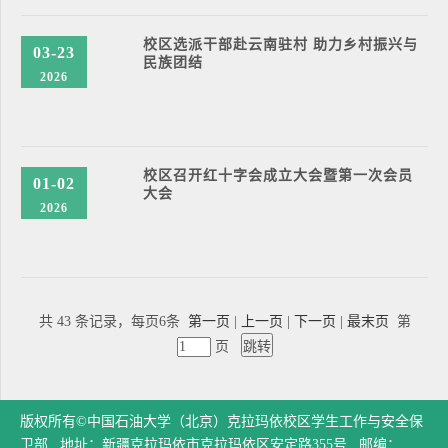
校区选派干部赴云南驻村 助力乡村振兴与
03-23
民族团结
2026
校区召开红十字会成立大会暨第一次会员
01-02
大会
2026
共 43 条记录，每页6条
第一页
|
上一页
|
下一页
|
最末页
第
页
版权所有©中国石油大学（北京）克拉玛依校区学生工作与安全保
卫部 地址：新疆克拉玛依市克拉玛依区安定路355号 邮编：