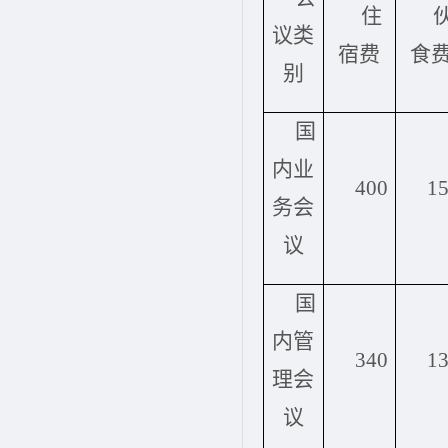
住
议类
宿费
食
别
国
内业
400
1
务会
议
国
内管
340
1
理会
议