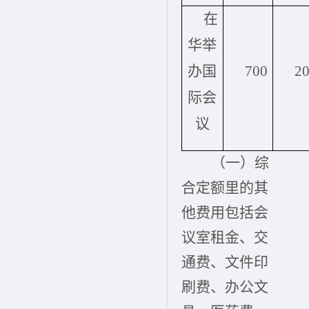
在
华举
办国
700
2
际会
议
（一）综
合定额里的其
他费用包括会
议室租金、交
通费、文件印
刷费、办公文