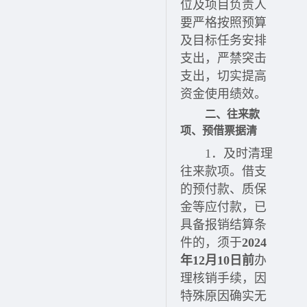
位及项目负责人
要严格按照预算
及目标任务安排
支出，严禁突击
支出，切实提高
资金使用绩效。
二、往来款
项、预借票据清
1．
及时清理
往来款项。借支
的预付款、质保
金等应付款，已
具备报销结算条
件的，须于
2024
年12月10日前
办
理核销手续，因
特殊原因确实无