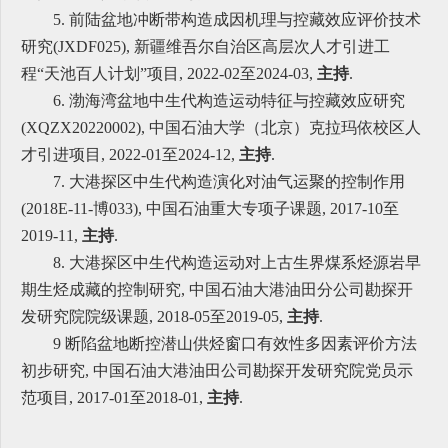
5. 前陆盆地冲断带构造成因机理与控藏效应评价技术
研究(JXDF025), 新疆维吾尔自治区高层次人才引进工
程“天池百人计划”项目, 2022-02至2024-03,
主持
.
6. 渤海湾盆地中生代构造运动特征与控藏效应研究
(XQZX20220002), 中国石油大学（北京）克拉玛依校区人
才引进项目, 2022-01至2024-12,
主持
.
7. 大港探区中生代构造演化对油气运聚的控制作用
(2018E-11-博033), 中国石油重大专项子课题, 2017-10至
2019-11,
主持
.
8. 大港探区中生代构造运动对上古生界煤系烃源岩早
期生烃成藏的控制研究, 中国石油大港油田分公司勘探开
发研究院院级课题, 2018-05至2019-05,
主持
.
9 断陷盆地断控潜山供烃窗口有效性多因素评价方法
初步研究, 中国石油大港油田公司勘探开发研究院党员示
范项目, 2017-01至2018-01,
主持
.