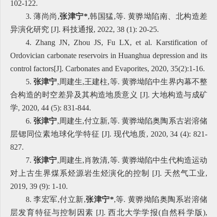
102-122.
3. 薄尚尚,
张津宁*
,韩国猛,等. 黄骅坳陷南、北构造差
异演化研究 [J]. 科技通报, 2022, 38 (1): 20-25.
4. Zhang JN, Zhou JS, Fu LX, et al. Karstification of
Ordovician carbonate reservoirs in Huanghua depression and its
control factors[J]. Carbonates and Evaporites, 2020, 35(2):1-16.
5.
张津宁
,周建生,王建柱,等. 黄骅坳陷中生界内幕不整
合构造的时空差异及其构造地质意义 [J]. 大地构造与成矿
学, 2020, 44 (5): 831-844.
6.
张津宁
,周建生,付立新,等. 黄骅坳陷奥陶系古岩溶储
层锶同位素地球化学特征 [J]. 现代地质, 2020, 34 (4): 821-
827.
7.
张津宁
,周建生,肖敦清,等. 黄骅坳陷中生代构造运动
对上古生界煤系烃源岩生烃演化的控制 [J]. 天然气工业,
2019, 39 (9): 1-10.
8. 李宏军,付立新,
张津宁*
,等. 黄骅拗陷奥陶系岩溶储
层发育特征与控制因素 [J]. 西北大学学报(自然科学版),