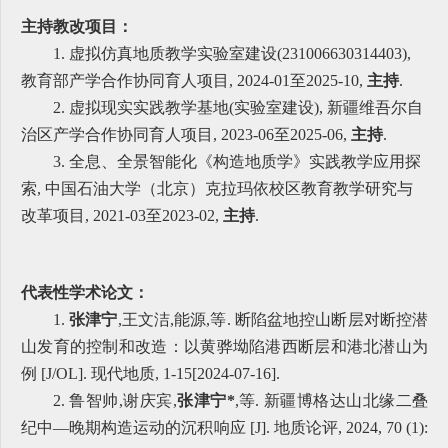
主持教改项目：
1. 虚拟仿真地质教学实验室建设(231006630314403),
教育部产学合作协同育人项目, 2024-01至2025-10,
主持
.
2. 虚拟现实实践教学基地(实验室建设), 新疆维吾尔自
治区产学合作协同育人项目, 2023-06至2025-06,
主持
.
3. 全息、全景智能化《构造地质学》实践教学应用探
索, 中国石油大学（北京）克拉玛依校区教育教学研究与
改革项目, 2021-03至2023-02,
主持
.
代表性学术论文：
1.
张津宁
,王文洁,能源,等. 断陷盆地控山断层对断控潜
山发育的控制和改造：以黄骅坳陷港西断层和港北潜山为
例 [J/OL]. 现代地质, 1-15[2024-07-16].
2. 鲁智帅,谢庆宾,
张津宁*
,等. 新疆博格达山北缘二叠
纪中—晚期构造运动的沉积响应 [J]. 地质论评, 2024, 70 (1):