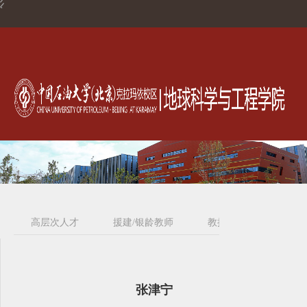
高层次人才
援建/银龄教师
教授
副教授
张津宁