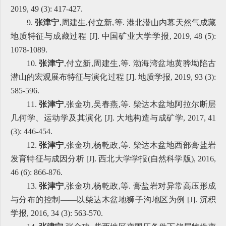
2019, 49 (3): 417-427.
9.
张津宁
,周建生,付立新,等. 港北潜山内幕天然气成藏
地质特征与成藏过程 [J]. 中国矿业大学学报, 2019, 48 (5):
1078-1089.
10.
张津宁
,付立新,周建生,等. 渤海湾盆地黄骅坳陷古
潜山的宏观展布特征与演化过程 [J]. 地质学报, 2019, 93 (3):
585-596.
11.
张津宁
,张金功,吴春燕,等. 柴达木盆地阿拉尔断层
几何学、运动学及其演化 [J]. 大地构造与成矿学, 2017, 41
(3): 446-454.
12.
张津宁
,张金功,杨乾政,等. 柴达木盆地西部膏盐岩
发育特征与成因分析 [J]. 西北大学学报(自然科学版), 2016,
46 (6): 866-876.
13.
张津宁
,张金功,杨乾政,等. 膏盐岩对异常高压形成
与分布的控制——以柴达木盆地狮子沟地区为例 [J]. 沉积
学报, 2016, 34 (3): 563-570.