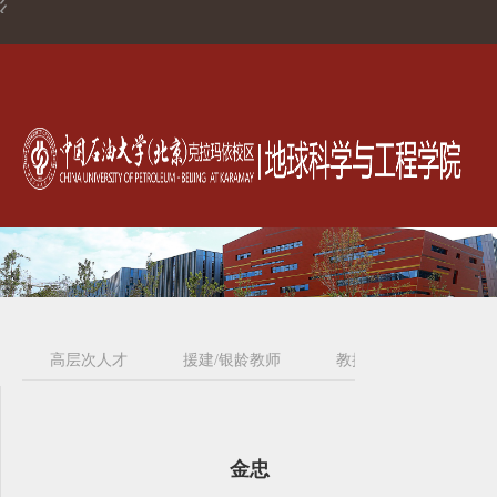
高层次人才
援建/银龄教师
教授
副教授
金忠