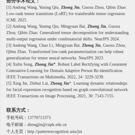
部分学术论文：
[1] Andong Wang, Yuning Qiu,
Zhong Jin
, Guoxu Zhou, Qibin Zhao.
Low-rank tensor transitions (LoRT) for transferable tensor regression.
ICML 2025.
[2] Andong Wang, Yuning Qiu, Mingyuan Bai,
Zhong Jin
, Guoxu
Zhou, Qibin Zhao. Generalized tensor decomposition for understanding
multi-output regression under combinatorial shifts. NeurIPS 2024.
[3] Andong Wang, Chao Li, Mingyuan Bai,
Zhong Jin
, Guoxu Zhou,
Qibin Zhao. Transformed low-rank parameterization can help robust
generalization for tensor neural networks. NeurIPS 2023.
[4] Xulin Song,
Zhong Jin*
. Robust Label Rectifying with Consistent
Contrastive-Learning for Domain Adaptive Person Re-identification.
IEEE Transactions on Multimedia, 2022, 24: 3229-3239.
[5] Xing Jin, Zhihui Lai,
Zhong Jin
*. Learning dynamic relationships
for facial expression recognition based on graph convolutional network.
IEEE Transactions on Image Processing, 2021, 30: 7143-7155.
联系方式：
手机号码：13770713373
电子邮箱：
zhongjin@cupk.edu.cn
个人主页：
http://patternrecognition.asia/jin