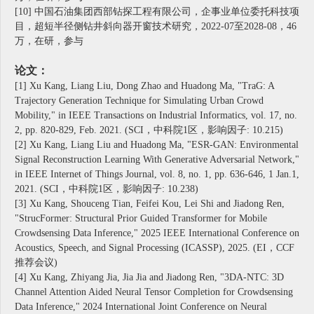
[10] 中国石油集团西部钻探工程有限公司，企事业单位委托科技项
目，超短半径侧钻井斜向器开窗技术研究，2022-07至2028-08，46
万，在研，参与
论文：
[1]
Xu Kang, Liang Liu, Dong Zhao and Huadong Ma, "TraG: A
Trajectory Generation Technique for Simulating Urban Crowd
Mobility," in IEEE Transactions on Industrial Informatics, vol. 17, no.
2, pp. 820-829, Feb. 2021. (SCI，中科院1区，影响因子: 10.215)
[2]
Xu Kang, Liang Liu and Huadong Ma, "ESR-GAN: Environmental
Signal Reconstruction Learning With Generative Adversarial Network,"
in IEEE Internet of Things Journal, vol. 8, no. 1, pp. 636-646, 1 Jan.1,
2021. (SCI，中科院1区，影响因子: 10.238)
[3]
Xu Kang, Shouceng Tian, Feifei Kou, Lei Shi and Jiadong Ren,
"StrucFormer: Structural Prior Guided Transformer for Mobile
Crowdsensing Data Inference," 2025 IEEE International Conference on
Acoustics, Speech, and Signal Processing (ICASSP), 2025. (EI，CCF
推荐会议)
[4]
Xu Kang, Zhiyang Jia, Jia Jia and Jiadong Ren, "3DA-NTC: 3D
Channel Attention Aided Neural Tensor Completion for Crowdsensing
Data Inference," 2024 International Joint Conference on Neural