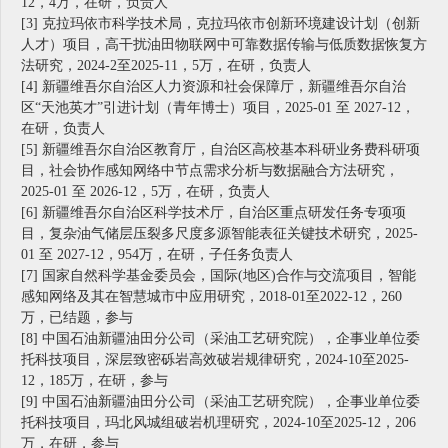
12，4万，在研，负责人
[3] 克拉玛依市科学技术局，克拉玛依市创新环境建设计划（创新
人才）项目，高干扰油田物联网中可靠数据传输与低质数据恢复方
法研究，2024-2至2025-11，5万，在研，负责人
[4] 新疆维吾尔自治区人力资源和社会保障厅，新疆维吾尔自治
区“天池英才”引进计划（青年博士）项目，2025-01 至 2027-12，
在研，负责人
[5] 新疆维吾尔自治区教育厅，自治区高校基本科研业务费科研项
目，社会协作感知网络中节点需求分析与数据融合方法研究，
2025-01 至 2026-12，5万，在研，负责人
[6] 新疆维吾尔自治区科学技术厅，自治区重点研发任务专项项
目，复杂油气储层压裂多尺度多源智能表征关键技术研究，2025-
01 至 2027-12，954万，在研，子任务负责人
[7] 国家自然科学基金委员会，国际(地区)合作与交流项目，智能
感知网络及其在智慧城市中应用研究，2018-01至2022-12，260
万，已结题，参与
[8] 中国石油新疆油田分公司（采油工艺研究院），企事业单位委
托科技项目，深层致密砾岩高效破岩规律研究，2024-10至2025-
12，185万，在研，参与
[9] 中国石油新疆油田分公司（采油工艺研究院），企事业单位委
托科技项目，玛北风城组破岩机理研究，2024-10至2025-12，206
万，在研，参与