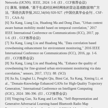
Networks (IJCNN). IEEE, 2024: 1-8. (EI，CCF推荐会议)
[5] 康旭, 张晓峰, “基于生成对抗神经网络的雷达遥感数据增广方
法, ”系统仿真学报,2022,34(04):920-927. (中国仿真学会会刊，CSF-
T1，CAA-A)
[6]
Xu Kang, Liang Liu, Huadong Ma and Dong Zhao, "Urban context
aware human mobility model based on temporal correlation," 2017
IEEE International Conference on Communications (ICC), 2017, pp.
1-6. (EI，CCF推荐会议)
[7]
Xu Kang, Liang Liu and Huadong Ma, "Data correlation based
crowdsensing enhancement for environment monitoring," 2016 IEEE
International Conference on Communications (ICC), 2016, pp. 1-6.
(EI，CCF推荐会议)
[8]
Xu Kang, Liang Liu and Huadong Ma, "Enhance the quality of
crowdsensing for fine-grained urban environment monitoring via data
correlation," sensors, 2017, 17(1): 88. (SCI)
[9]
Jia Jia, Linghui Li, Pengfei Qiu, Binsi Cai, Xu Kang, Ximing Li, et
al., "Domain-Knowledge Enhanced GANs for High-Quality Trajectory
Generation," International Conference on Intelligent Computing
(ICIC), 2024: 386-396. (EI，CCF推荐会议)
[10]
Yingying Guo, Xu Kang and Lei Ma, "Self-Representation and
Generative Adversarial Learning-based Bluetooth Radio Map