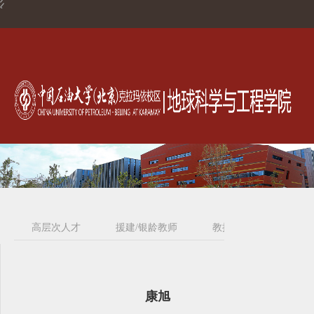
高层次人才
援建/银龄教师
教授
副教授
康旭