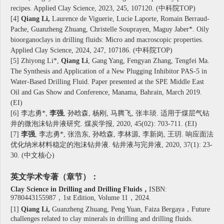
recipes. Applied Clay Science, 2023, 245, 107120. (中科院TOP)
[4]
Qiang Li,
Laurence de Viguerie, Lucie Laporte, Romain Berraud-
Pache, Guanzheng Zhuang, Christelle Souprayen, Maguy Jaber*. Oily
bioorganoclays in drilling fluids: Micro and macroscopic properties.
Applied Clay Science, 2024, 247, 107186. (中科院TOP)
[5] Zhiyong Li*,
Qiang Li
, Gang Yang, Fengyan Zhang, Tengfei Ma.
The Synthesis and Application of a New Plugging Inhibitor PAS-5 in
Water-Based Drilling Fluid. Paper presented at the SPE Middle East
Oil and Gas Show and Conference, Manama, Bahrain, March 2019.
(EI)
[6]
李志勇*,
李强
, 孙晗森, 杨刚, 马腾飞, 张丰琰. 适用于煤层气钻
井的微泡沫钻井液研究. 煤炭学报
, 2020, 45(02): 703-711.
(EI)
[7]
李强
, 李志勇*, 张浩东, 孙晗森, 李林源, 李新岗, 王玥. 响应面法
优化纳米材料稳定的泡沫钻井液. 钻井液与完井液
, 2020, 37(1): 23-
30.
(中文核心)
英文学术专著（章节）：
Clay Science in Drilling and Drilling Fluids
，
ISBN:
9780443155987
，
1st Edition, Volume 11
，
2024.
[1]
Qiang Li,
Guanzheng Zhuang, Peng Yuan, Faiza Bergaya
，
Future
challenges related to clay minerals in drilling and drilling fluids.