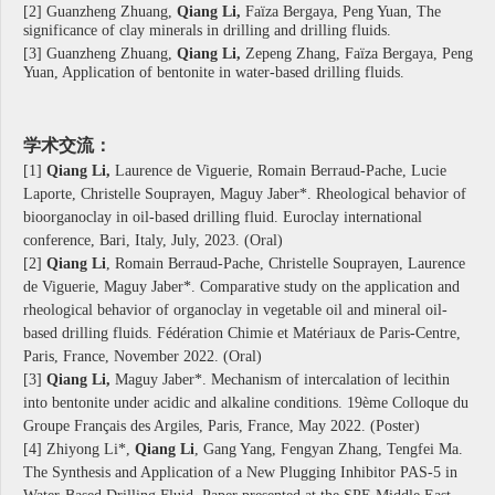
[2] Guanzheng Zhuang,
Qiang Li,
Faïza Bergaya, Peng Yuan, The
significance of clay minerals in drilling and drilling fluids.
[3] Guanzheng Zhuang,
Qiang Li
,
Zepeng Zhang, Faïza Bergaya, Peng
Yuan, Application of bentonite in water-based drilling fluids.
学术交流：
[1]
Qiang Li,
Laurence de Viguerie, Romain Berraud-Pache, Lucie
Laporte, Christelle Souprayen, Maguy Jaber*. Rheological behavior of
bioorganoclay in oil-based drilling fluid. Euroclay international
conference, Bari, Italy, July, 2023. (Oral)
[2]
Qiang Li
, Romain Berraud-Pache, Christelle Souprayen, Laurence
de Viguerie, Maguy Jaber*. Comparative study on the application and
rheological behavior of organoclay in vegetable oil and mineral oil-
based drilling fluids. Fédération Chimie et Matériaux de Paris-Centre,
Paris, France, November 2022. (Oral)
[3]
Qiang Li,
Maguy Jaber*. Mechanism of intercalation of lecithin
into bentonite under acidic and alkaline conditions. 19ème Colloque du
Groupe Français des Argiles, Paris, France, May 2022.
(Poster)
[4] Zhiyong Li*,
Qiang Li
, Gang Yang, Fengyan Zhang, Tengfei Ma.
The Synthesis and Application of a New Plugging Inhibitor PAS-5 in