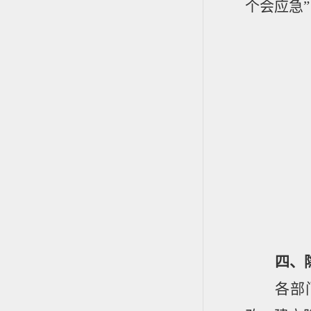
个会应急
四、
各部