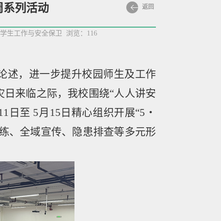
周系列活动
返回
8-学生工作与安全保卫 浏览：
116
论述，进一步提升校园师生及工作
灾日来临之际，我校围绕
“
人人讲安
11
日至
5
月
15
日精心组织开展
“5
・
练、全域宣传、隐患排查等多元形