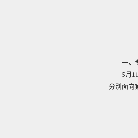
一、
5
月
1
分别面向