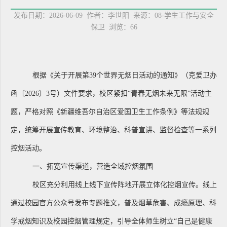
发布日期：2026-06-09 作者：李世阳 来源：08-学生工作与安全
保卫 浏览：
66
根据《关于开展第39个世界无烟日活动的通知》
（
克爱卫办
函〔2026〕3号
）文件要求，校区
紧扣“青春无烟未来无限”活动主
题，严格对照《新疆维吾尔自治区爱国卫生工作条例》等法规规
定，统筹开展宣传教育、环境整治、科普宣讲、监督检查等一系列
控烟活动
。
一、拓宽宣传渠道，营造全域控烟氛围
校区充分利用线上线下宣传阵地开展立体化控烟宣传。线上
通过校园官方公众号发布专题推文，普及烟草危害、成瘾原理、科
学戒烟知识及校园控烟管理规定，引导全体师生树立“自己是健康