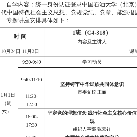
自学内容：统一身份认证登录中国石油大学（北京
时代中国特色社会主义思想、党规党纪、党章、能源报
专题讲座安排具体如下：
1
班（C4-318）
时 间
内容及主讲人
10
月24日-11月2日
课
9:30-9:40
学习动员
9:40-11:10
坚持铸牢中华民族共同体意识
市委党校 王丽
11
月1日
11:20-
（周
12:50
六）
坚定党的理想信念 践行社会主义核心价值
16:00-
观
17:30
组织人事部 张云祥