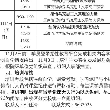
17:40-
中国共产党的性质和宗旨
19:10
工商管理学院/马克思主义学院 王荣发
感悟马克思主义真理的力量
9:30-11:00
工商管理学院/马克思主义学院 方凤玲
11
月2日
11:10-
如何认识与提升意识形态能力
（周
12:40
工商管理学院/马克思主义学院 韩丽纮
日）
14:00-
结课考试
15:30
11
月2日前，学员登录党性教育平台完成相关内容
学员自学情况给出。11月3日，培训学员将党员发展对
部，
报院级单位党组织审查，组织人事部抽查
。
四、培训考核
培训考核包括课前自学、课堂考勤、学习笔记与小
安排专门人员对课堂纪律进行严格考勤，每堂课学员需
小结，
培训期间出现与当堂党课无关行为以及迟到、早
考试为闭卷，由校区分党校统一命题组织。
联系人：韩仕清 联系方式：6633025