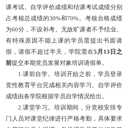
课考试。自学评价成绩和结课考试成绩分别
占考核总成绩的
30%
和
70%
。考核合格成绩
为
60
分，不设补考。无故旷课者不予结业。
有特殊原因不能上课的学员需提出书面请
假，请假不超过半天，
学院需在
5
月
13
日之
前
提交
本期党员发展对象培训
请假单
。
1.
课前自学。培训开始之前，学员登录
党性教育平台完成相关内容学习。自学评价
成绩由各
学院
根据学员自学情况给出。
2.
课堂学习。培训期间，
分
党校安排专
门人员对课堂纪律进行严格考勤，具体要求