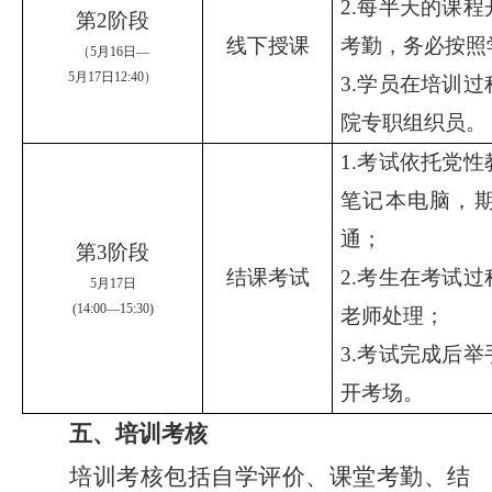
2.
每半天的课程
第
2
阶段
线下授课
考勤，务必按照
（
5
月
16
日
—
5
月
17
日
1
2
:
4
0
）
3.
学员在培训过
院专职组织员。
1.
考试依托党性
笔记本电脑，
通；
第
3
阶段
结课考试
2.
考生在考试过
5
月
17
日
(
1
4
:
0
0
—
1
5
:
3
0
)
老师处理；
3.
考试完成后举
开考场。
五
、培训考核
培训考核包括自学评价、课堂考勤、结