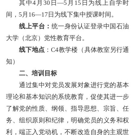
其中
4
月
30
日
—
5
月
15
日为
线上自学
时
间，
5
月
16
—
17
日为线下集中授课时间。
线上平台：
统一身份认证
登录中国石油
大学（北京）党性教育平台。
线下
地点
：
C4
教学楼（具体教室另行通
知）
二、培训目标
通过集中对党员发展对象进行党的基本
理论和基本知识的系统教育，促使其进一步
了解党的性质、纲领、指导思想、宗旨、任
务、组织原则和纪律，明确党员的义务和权
利，端正入党动机，不断改造自身的主观世