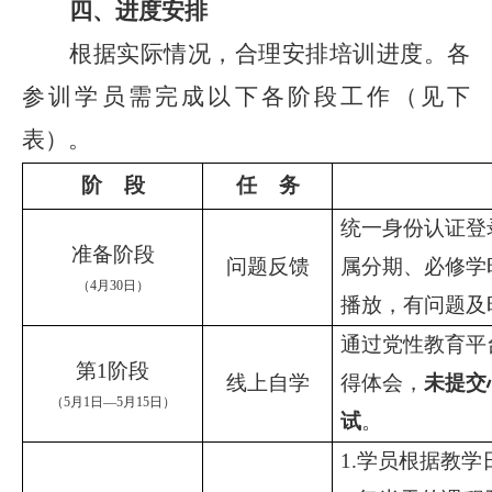
四
、进度安排
根据实际情况，合理安排培训进度。各
参训学员需完成以下各阶段工作（见下
表）。
阶
段
任
务
统一身份认证登
准备阶段
问题反馈
属分期、必修学
（
4
月
30
日）
播放，有问题及
通过党性教育平
第
1
阶段
线上自学
得体会，
未提交
（
5
月
1
日
—
5
月
15
日）
试
。
1.
学员根据教学