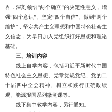
界，深刻领悟
“
两个确立
”
的决定性意义，增
强
“
四个意识
”
、坚定
“
四个自信
”
、做到
“
两个
维护
”
，坚定共产主义理想和中国特色社会主
义信念，为早日加入党组织打好思想和理论
基础。
三
、培训内容
线上
自学内容
，
包括习近平新时代中国
特色社会主义思想、
党章党规党纪、党的二
十届四中全会精神、树立和践行正确政绩
观、能源报国系列微党课等
。
线下
集中教学内容
，
另行通知
。