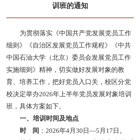
训班的通知
为贯彻落实《中国共产党发展党员工作
细则》《自治区发展党员工作规程》《中共
中国石油大学（北京）委员会发展党员工作
实施细则》精神，
切实做好发展对象的教
育
、
培养
工作，把好党员入口关，
校区分
党
校决定举办
202
6
年上半年党员发展对象培训
班
，
具体方案如下。
一、培训时间及地点
时
间
：
202
6
年
4
月
30
日
—
5
月
17
日
。