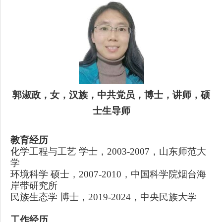
郭淑政
，
女
，汉族，中共党员，博士，
讲师
，硕
士生导师
教育经历
化学工程与工艺
学士，
2003-2007
，山东师范大
学
环境科学
硕士，
2007
-
2010，中国科学院烟台海
岸带研究所
民族生态学
博士，
20
19
-20
24，中央民族大学
工作经历