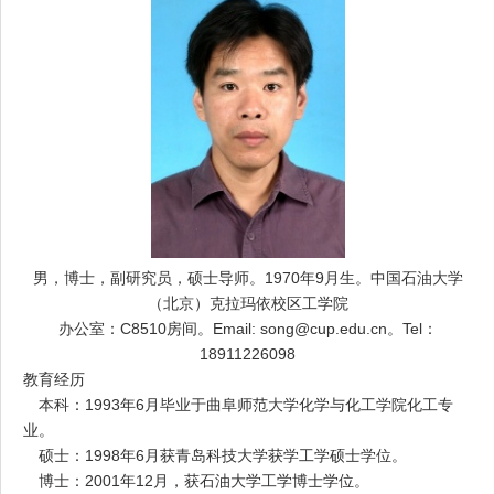
男，博士，副研究员，硕士导师。
1970
年
9
月生。中国石油大学
（北京）克拉玛依校区工学院
办公室：
C8510
房间。
E
mail:
song@cup.edu.cn
。
Tel
：
18911226098
教育经历
本科：
1993
年
6
月毕业于曲阜师范大学化学与化工学院化工专
业。
硕士：
1998
年
6
月获青岛科技大学获学工学硕士学位。
博士：
2001
年
12
月，获石油大学工学博士学位。