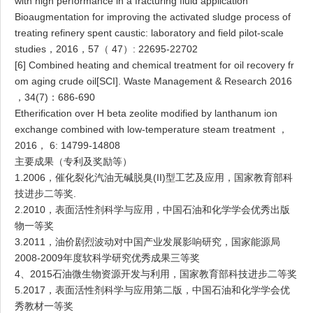
with high performance in a fracturing fluid application
Bioaugmentation for improving the activated sludge process of
treating refinery spent caustic: laboratory and field pilot-scale
studies
，
2016
，
57
（
47
）
: 22695-22702
[6] Combined heating and chemical treatment for oil recovery fr
om aging crude oil[SCI]. Waste Management & Research 2016
，
34(7)
：
686-690
Etherification over H beta zeolite modified by lanthanum ion
exchange combined with low-temperature steam treatment
，
2016
，
6: 14799-14808
主要成果（专利及奖励等）
1.2006
，催化裂化汽油无碱脱臭
(II)
型工艺及应用，国家教育部科
技进步二等奖
.
2.2010
，表面活性剂科学与应用，中国石油和化学学会优秀出版
物一等奖
3.2011
，油价剧烈波动对中国产业发展影响研究，国家能源局
2008-2009
年度软科学研究优秀成果三等奖
4
、
2015
石油微生物资源开发与利用，国家教育部科技进步二等奖
5.2017
，表面活性剂科学与应用第二版，中国石油和化学学会优
秀教材一等奖