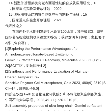
14.
新型芳基甜菜横向碱表面活性剂的合成及应用研究，
15
，国家重点实验室开放课题，
2022
15.
调驱用核壳结构聚合物微球横向制备与表征，
15
，国家重点实验室开放课题，
2021
代表性论文
在国内外学术期刊发表学术论文
100
余篇，其中被
SCI
、
EI
等
国际著名检索机构收录论文
80
多篇；获得发明专利
6
项；出版著作
3
部（含合著）。
[1]Exploring the Performance Advantages of p-
Aminobenzenesulfonate-Based Zwitterionic
Gemini Surfactants in Oil Recovery, Molecules 2025, 30(1):1-
20[SCI
二区，影响因子
4.2]
[2]Synthesis and Performance Evaluation of Alginate-
Coated Temperature-
Sensitive Polymer Gel Microspheres, Gels 2023, 480(9):2310 [S
CI
一区，影响因子
5.0]
[3]
胺基双酚
FeⅢ
配合物催化环状酸酐和环氧化物聚合制备聚酯，
中国石油大学学报，
2025,49
（
1
）
:201-210 [EI]
Self-assembly properties of ultra-long-chain Gemini surfactant