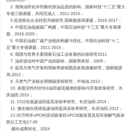
2014-2017
；
2.
渤海油田化学剂驱对原油品质的影响，国家科技“十二五”重大
专项三级课题，共同完成人，
2011-2015
；
3.
促进炼化企业转型升级研究
.
国家能源局课题，
2016-2017
；
4.
中国石油低碳炼厂构建，中国石油科技“十三五”重大专项课
题，
2016-2020
；
5.
中国石油炼厂碳产业链的构建与优化，中国石油科技“十二
五”重大专项课题，
2011-2015
；
6.
我国与世界主要国家石油工业发展的比较研究
2011
7.
油价波动对中国产业的影响，国家商务部，
2009
；
8.
提高天然气开发利用效率路线图及政策措施研究，国家能源
局
,2012
；
9.
天然气产业链全周期碳里程研究，中海油
,2013
；
10.
表面活性剂对长
6
油田渗流规律的影响与开发政策研究，长
庆油田
,2015
；
11. CO2
在低渗油田提高采收率研究，长庆油田
,2014
；
12.
微生物在绥靖低渗油田提高采收率研究，长庆油田
,2012
；
13.30
万吨年
UPC
科技试验项目
UPC
试验装置反应区裂解气除杂
部分工艺包
17.49
,
横向成果转化，
2024