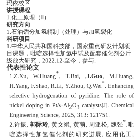
玛依校区
讲授课程
1.
化工原理（
Ⅱ）
研究方向
1.
石油馏分加氢精制（处理）与加氢裂化
科研项目
1
.中华人民共和国科技部，国家重点研发计划项
目课题，吡啶选择性加氢中试及配套催化剂公斤
级放大研究，2022.12-至今，参与。
代表性论文
*
1
Z.Xu, W.Huang
, T.Bai,
,
J.Guo
,
M.Huang,
.
*
H.Yang,
F.Shao,
R.Li,
Y.Zhou
,
Q.Wei
. Enhancing
selective hydrogenation of pyridine: The role of
nickel doping in Pt/
γ
-Al
O
catalysts[J]. Chemical
2
3
Engineering Science, 2025, 313: 121751
.
*
2.许振,
郭际玲
, 黄文斌, 黄萌, 周亚松, 魏强
.吡
啶选择性加氢催化剂的研究进展, 应用化工,