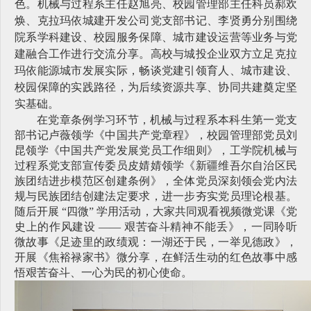
色。机械与过程系主任赵旭亮、校园管理部主任科员郝欢
焕、克拉玛依城建开发公司党支部书记、李贤勇分别围绕
院系学科建设、校园服务保障、城市建设运营等业务与党
建融合工作进行交流分享。高校与城投企业双方立足克拉
玛依能源城市发展实际，畅谈党建引领育人、城市建设、
校园保障的实践路径，为后续资源共享、协同共建奠定坚
实基础。
在党章条例学习环节，机械与过程系本科生第一党支
部书记卢薇领学《中国共产党章程》，校园管理部党员刘
昆领学《中国共产党发展党员工作细则》，工学院机械与
过程系党支部宣传委员皮婧婧领学《新疆维吾尔自治区民
族团结进步模范区创建条例》，全体党员深刻领会党内法
规与民族团结创建法定要求，进一步夯实党员理论根基。
随后开展 “四微” 学用活动，大家共同观看视频微党课《党
史上的作风建设 —— 艰苦奋斗精神不能丢》，一同聆听
微故事《足迹里的政绩观：一湖还于民，一举见德政》，
开展《焦裕禄家书》微分享，在鲜活生动的红色故事中感
悟艰苦奋斗、一心为民的初心使命。