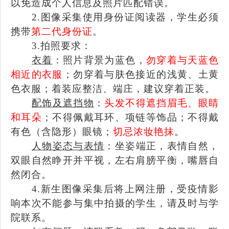
以免造成个人信息及照片匹配错误。
2.图像采集使用身份证阅读器，学生必须
携带
第二代身份证
。
3
.
拍照要求：
衣着
：照片背景为蓝色，
勿穿着与天蓝色
相近的衣服
；勿穿着与肤色接近的浅黄、土黄
色衣服；着装应整洁、端庄，建议穿着正装。
配饰及遮挡物
：
头发不得遮挡眉毛、眼睛
和耳朵
；不得佩戴耳环、项链等饰品；不得戴
有色（含隐形）眼镜；
切忌浓妆艳抹
。
人物姿态与表情
：坐姿端正，表情自然，
双眼自然睁开并平视，左右肩膀平衡，嘴唇自
然闭合。
4
.新生图像采集后将上网注册，
受疫情影
响本次
不能参与
集中拍摄
的
学生
，
请及时与学
院联系。