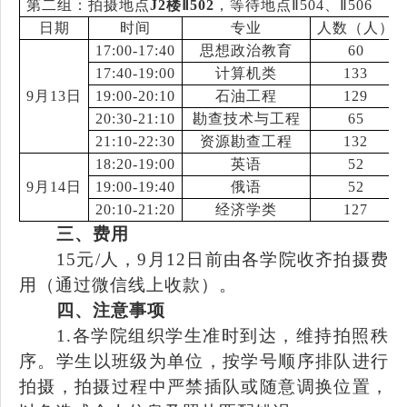
第二组：拍摄地点
J2楼Ⅱ502
，等待地点Ⅱ504、Ⅱ506
日期
时间
专业
人数（人）
17:00-17:40
思想政治教育
60
17:40-19:00
计算机类
133
9月13日
19:00-20:10
石油工程
129
20:30-21:10
勘查技术与工程
65
21:10-22:30
资源勘查工程
132
18:20-19:00
英语
52
9月14日
19:00-19:40
俄语
52
20:10-21:20
经济学类
127
三
、费用
15
元
/人，
9月12日前由各学院收齐拍摄费
用（通过微信线上收款）。
四
、注意事项
1.
各学院
组织学生准时到达，维持拍照秩
序。
学生
以班级为单位，按学号顺序
排队
进行
拍摄
，
拍摄过程中严
禁插队或随意调换位置
，