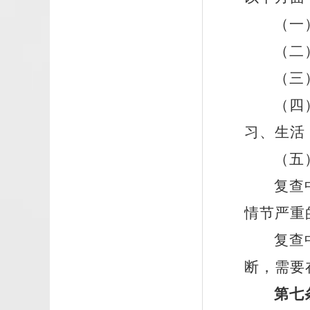
（一
（二
（三
（四
习、生活
（五
复查
情节严重
复查
断，需要
第七