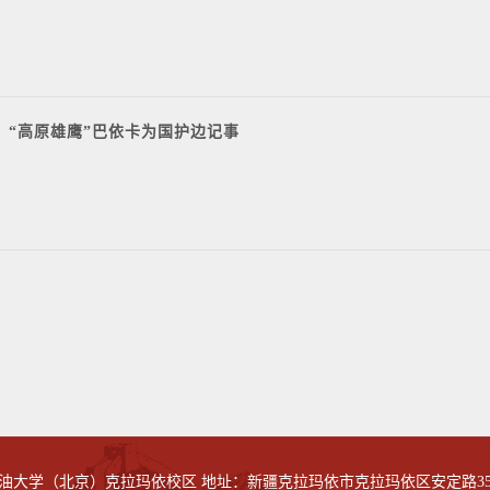
“高原雄鹰”巴依卡为国护边记事
油大学（北京）克拉玛依校区
地址：新疆克拉玛依市克拉玛依区安定路35