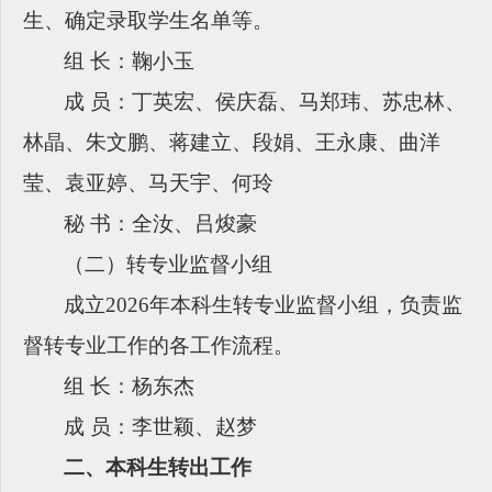
生、确定录取学生名单等。
组
长：鞠小玉
成
员：丁英宏、侯庆磊、马郑玮、苏忠林、
林晶、朱文鹏、蒋建立、段娟、王永康、曲洋
莹、袁亚婷、马天宇、何玲
秘
书：全汝、吕焌豪
（二）转专业监督小组
成立
2026年本科生转专业监督小组，负责监
督转专业工作的各工作流程。
组
长：杨东杰
成
员：
李世颖
、赵梦
二、本科生转出工作