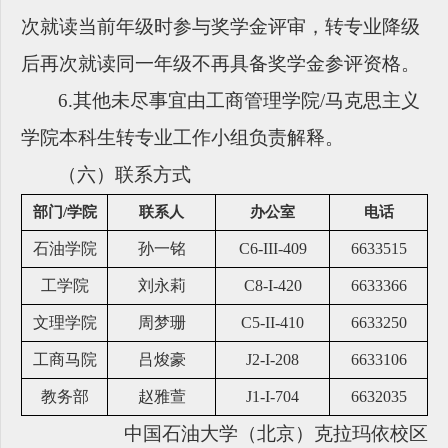
次就读当前年级时参与奖学金评审，转专业降级
后再次就读同一年级不再具备奖学金参评资格。
6.其他未尽事宜由工商管理学院/马克思主义
学院本科生转专业工作小组负责解释。
（六）联系方式
部门
/
学院
联系人
办公室
电话
石油学院
孙一铭
C6-III-409
6633515
工学院
刘永莉
C8-I-420
6633366
文理学院
周梦珊
C5-II-410
6633250
工商马院
吕焌豪
J2-I-208
6633106
教务部
赵雅萱
J1-I-704
6632035
中国石油大学（北京）克拉玛依校区