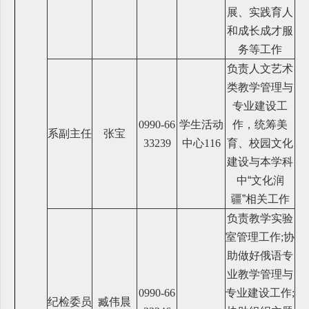
展、实践育人
和成长成才服
务等工作
负责人文艺术
类教学管理与
专业建设工
0990-66
学生活动
作，统筹美
系
副主任
张宝
33239
中心116
育、校园文化
建设与本学科
中“文化润
疆”相关工作
负责教学实验
室管理工作;协
助做好俄语专
业教学管理与
0990-66
专业建设工作;
纪检委员
臧伟晨