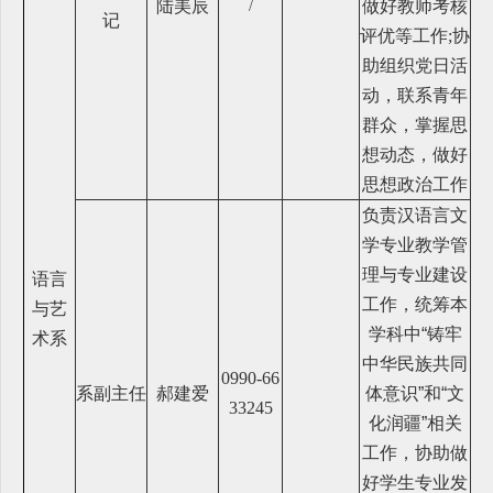
陆美辰
做好教师考核
/
记
评优等工作;协
助组织党日活
动，联系青年
群众，掌握思
想动态，做好
思想政治工作
负责汉语言文
学专业教学管
理与专业建设
语言
工作，统筹本
与艺
学科中“铸牢
术系
中华民族共同
0990-66
系
副主任
郝建爱
体意识”和“文
33245
化润疆”相关
工作，协助做
好学生专业发