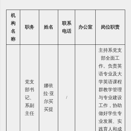
机
构
联系
职务
姓名
办公室
岗位职责
名
电话
称
主持系党支
部全面工
作。负责英
语专业及大
党支
学英语课程
娜依
部书
群教学管理
拉·亚
记、
与专业建设
/
尔买
系副
工作，协助
买提
主任
做好学生专
业发展、实
践育人和成