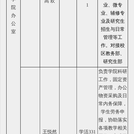
高 欢
1
业、微专
院
业、辅修专
办
业及研究生
公
招生与日常
室
管理等工
作。对接校
区教务部、
研究生部
负责学院科研
工作，固定资
产管理，办公
物资采购及日
常内务保障，
学生劳务申
报，协助落实
各项教学相关
王悦然
学活331