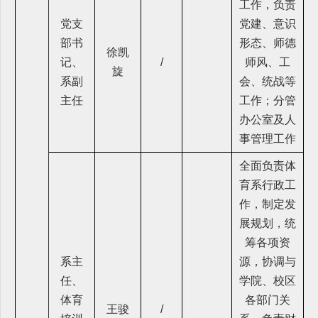
工作，负责
党支
党建、意识
部书
形态、师德
徐凯
记、
/
师风、工
旋
系副
会、统战等
主任
工作；分管
办公室及人
事管理工作
全面负责体
育系行政工
作，制定发
展规划，统
筹各项资
系主
源，协调与
任、
学院、校区
体育
各部门关
王骏
/