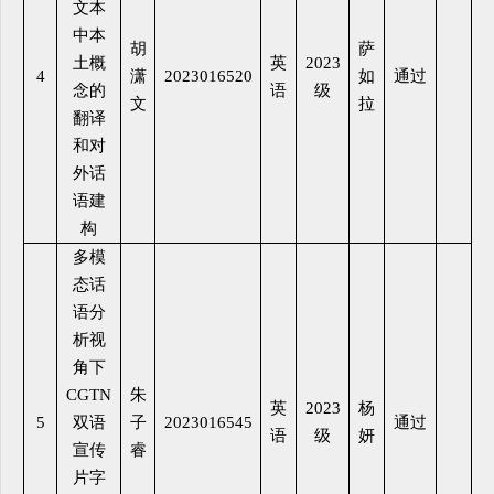
文本
中本
胡
萨
土概
英
2023
4
潇
2023016520
如
通过
念的
语
级
文
拉
翻译
和对
外话
语建
构
多模
态话
语分
析视
角下
CGTN
朱
英
2023
杨
5
双语
子
2023016545
通过
语
级
妍
宣传
睿
片字