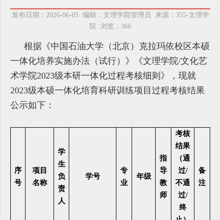
发布日期：2026-06-05 编辑：文理学院管理员 来源：355-文理学
院 浏览：
366
根据《中国石油大学（北京）克拉玛依校区本硕
一体化培养实施办法（试行）》《文理学院/文化艺
术学院2023级本研一体化过程考核细则》，现就
2023级本硕一体化培育科研训练项目过程考核结果
公示如下：
考核
结果
学
指
（通
生
序
项目
专
导
过/
备
负
学号
年级
号
名称
业
教
不通
注
责
师
过/
人
终
止）