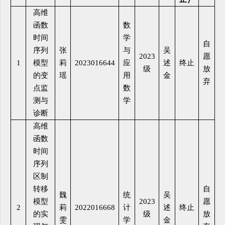
高维
函数
数
时间
学
自
序列
张
与
吴
2023
愿
1
模型
莉
2023016644
应
述
终止
级
放
的变
瑶
用
金
弃
点监
数
测与
学
诊断
高维
函数
时间
序列
区制
转移
自
魏
统
吴
模型
2023
愿
2
莉
2022016668
计
述
终止
的实
级
放
雯
学
金