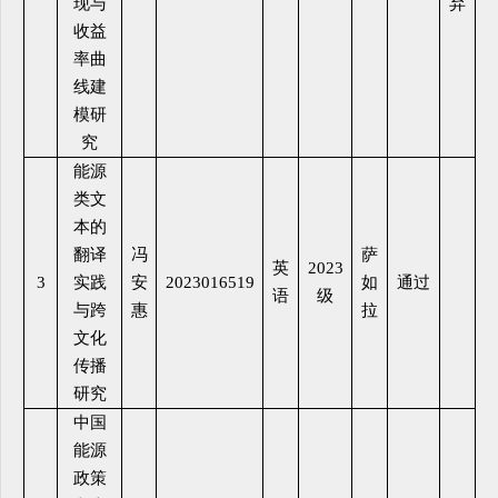
现与
弃
收益
率曲
线建
模研
究
能源
类文
本的
翻译
冯
萨
英
2023
3
实践
安
2023016519
如
通过
语
级
与跨
惠
拉
文化
传播
研究
中国
能源
政策