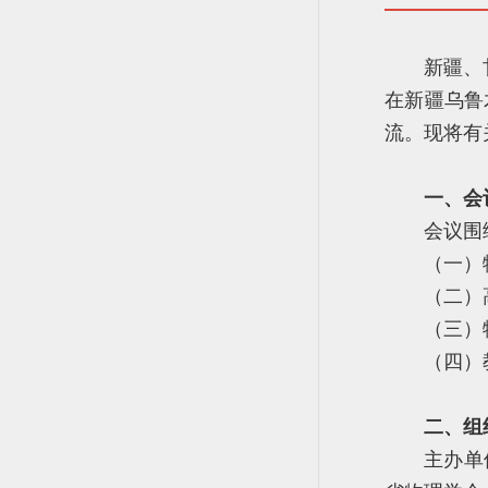
新疆、
在新疆乌鲁
流。现将有
一、会
会议围
（一）
（二）
（三）
（四）
二、组
主办单