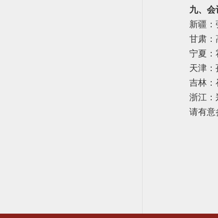
九、会
新疆：张
甘肃：高
宁夏：霍
天津：孙
吉林：崔
浙江：郑
请有意