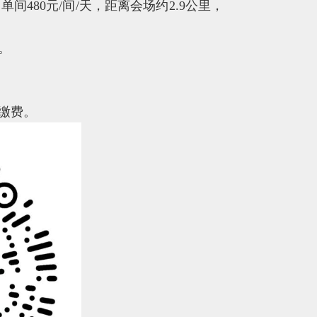
间480元/间/天，距离会场约2.9公里，
。
缴费。