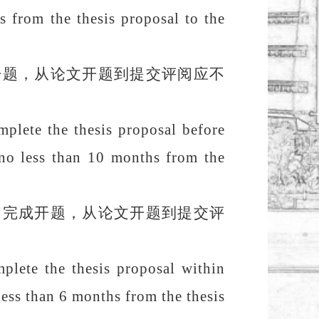
s
from the thesis proposal to the
开题，从论文开题到提交评阅应不
mplete the thesis proposal before
o less than
10 months
from the
内完成开题，从论文开题到提交评
plete the thesis proposal within
 less than 6 months from the thesis