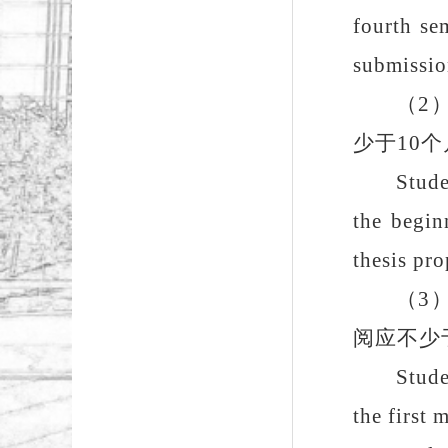
fourth se
submissio
（
2
少于
10
个
Stude
the begin
thesis pro
（
3
阅应不少
Stude
the first 