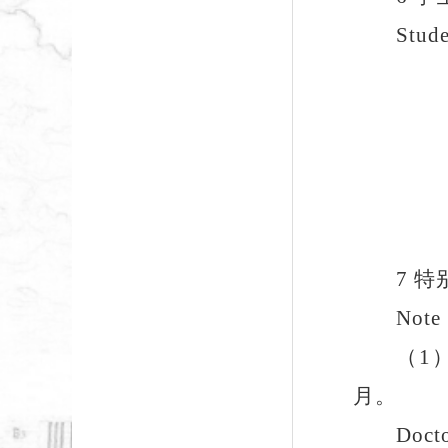
Stude
7
特
Note
（
1
月。
Docto