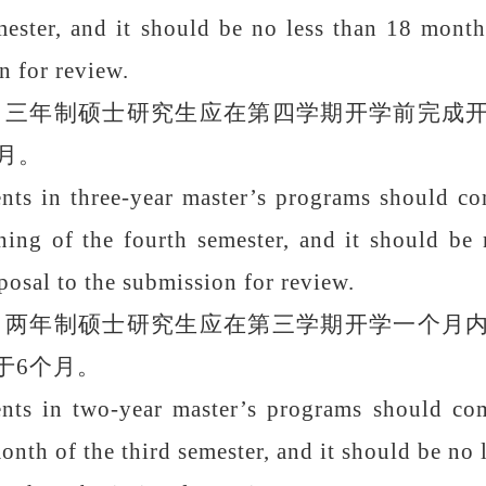
mester, and it should be no less than
18 month
n for review.
）三年制硕士研究生应在第四学期开学前完成
月。
nts in three-year master’s programs
should co
ning of the
fourth
semester, and it should
be
n
posal to the submission for review.
）两年制硕士研究生应在第三学期开学一个月
于
6
个月。
nts in two-year master’s programs
should com
month of the third semester, and it should be no