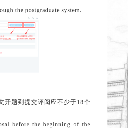
rough
the
postgraduate system
.
文开题到提交评阅应不少于
18
个
osal before the beginning of the