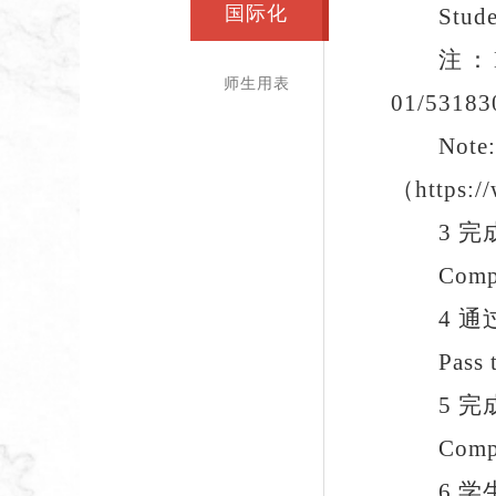
国际化
Stude
注：
师生用表
01/53183
Note
（
https:/
3
完
Compl
4
通
Pass 
5
完
Compl
6
学