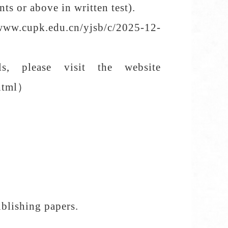
s or above in written test).
/www.cupk.edu.cn/yjsb/c/2025-12-
ils, please visit the
website
html
）
ublishing papers.