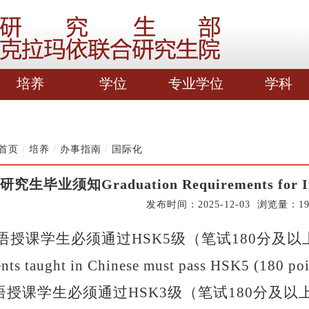
培养
学位
专业学位
学科
首页
/
培养
/
办事指南
/
国际化
毕业须知Graduation Requirements for Intern
发布时间：2025-12-03 浏览量：
1
语授课学生必须通过
HSK5
级（笔试
180
分及以
nts taught in Chinese must pass HSK5 (180 point
语授课学生必须通过
HSK3
级（笔试
180
分及以