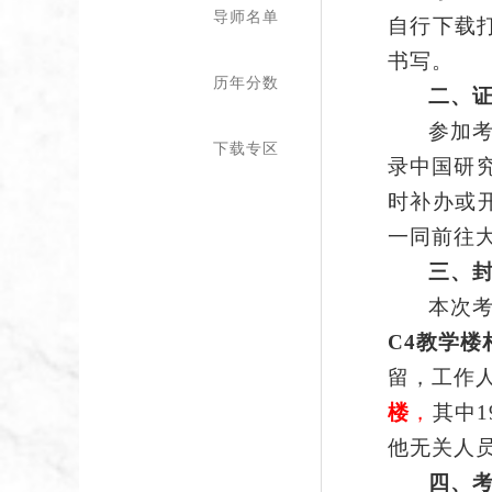
导师名单
自行下载
书写。
历年分数
二、
参加
下载专区
录中国研
时补办或
一同前往
三
、
本次
C4教学楼
留，工作
楼
，
其中
他无关人
四、