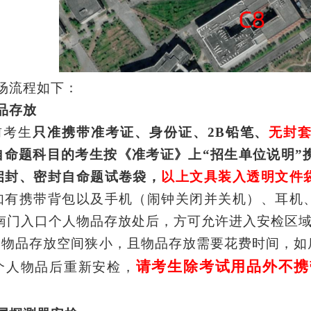
场流程如下：
品存放
前考生
只准携带准考证、身份证、
2B铅笔、
无封
自命题科目的考生按《准考证》上
“招生单位说明”
启封、密封自命题试卷袋，
以上文具装入透明
文件
如有携带背包以及手机（闹钟关闭并关机）、耳机
南门入口个人物品存放处后，方可允许进入安检区
门物品存放空间狭小，且物品存放需要花费时间，如
请考生除考试用品外不携
个人物品后重新安检，