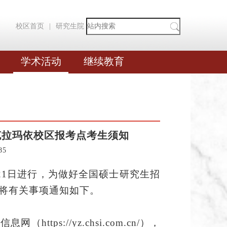
校区首页
|
研究生院
学术活动
继续教育
克拉玛依校区报考点考生须知
85
2
1
日进行，为做好全国硕士研究生招
将有关事项通知如下。
生信息网（
https://yz.chsi.com.cn/），