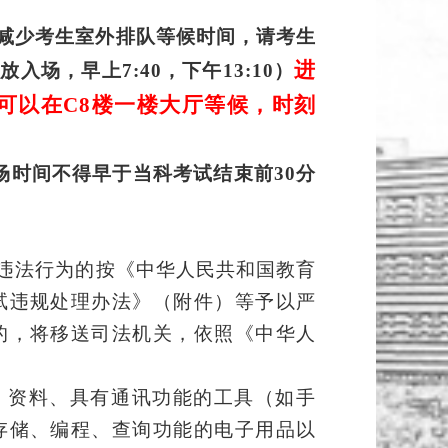
减少考生室外排队等候时间，请考生
进
开放入场，早上
7:
40
，下午
1
3:10
）
可以在
C8楼一楼大厅等候，时刻
场时间不得早于当科考试结束前
30分
违法行为的按《中华人民共和国教育
试违规处理办法》
（
附件
）
等予以严
的，将移送司法机关，依照《中华人
、资料、具有通讯功能的工具（如手
存储、编程、查询功能的电子用品以