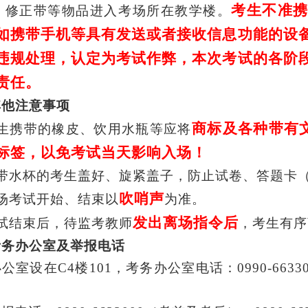
考生不准
、修正带等物品进入考场
所在教学楼
。
如携带手机等具有发送或者接收信息功能的设
违规处理，认定为考试作弊，本次考试的各阶
责任。
其他注意事项
商标及各种带有
生携带的橡皮、饮用水瓶等应将
标签，以免考试当天影响入场！
带水杯的考生盖好、旋紧盖子，防止试卷、答题卡
吹哨声
场考试开始、结束以
为准。
发出离场指令后
试结束后，待监考教师
，考生有序
考务办公室及举报电话
办公室设在
C4楼101
，
考务办公室电话：
0990-66