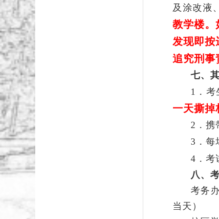
及涂改液
教学楼。
发现即按
追究刑事
七
、
1．
考
一天撕掉
2．
携
3．每
4．考
八
、
考务
当天）