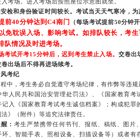
进入考场。进入考场后按照座位示意图就坐。
场安检和身份验证时间较长。考试当天天气寒冷，为
提前
40
分钟达到
C
4
南门
（每场考试提前
5
0
分钟
以免耽误入场、影响考试。如排队较长，考生
排队情况及时进考场。
场考试开考
15分钟后，迟到考生禁止入场。
交卷出
交卷出场后不得再进场续考。
考
风考纪
过程中
，
考生
务必
自觉遵守考场纪律，有作弊等违规
中华人民共和国治安管理处罚法》、《国家教育考
并记入《国家教育考试考生诚信档案》；构成犯罪
刑法》
（
附件
）
等追究法律责任。
提醒：
考生
严禁携带任何书刊、报纸、稿纸、图片
手环、
智能手表
、照相设备、扫描设备等）或者有