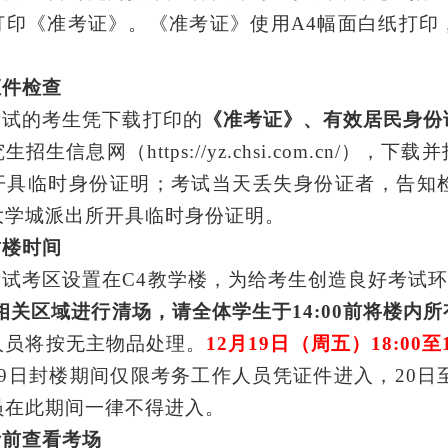
打印《准考证》。《准考证》使用A4幅面白纸打印
证件检查
考试的考生凭下载打印的
《准考证》、有效居民身份
究生招生信息网（
https://yz.chsi.com.cn/）
开具临时身份证明；考试当天丢失身份证者，告知
大学城派出所开具临时身份证明
。
封楼时间
考试考区设置在
C4
教学楼，
为给
考
生
创造
良好考试
相关区域
进行清场
，请全体学生于
14:00
前将楼内所
人员将按无主物品处理。
12月
19
日
（周五）
18:00至
19日
封楼期间
仅限考务工作人员凭证件进入，
20日
员在此期间一律
不得进入。
考前查看考场