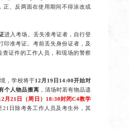
，正、反两面在使用期间不得涂改或
证
进入考场。丢失准考证者，自行登
，下载并打印准考证。
考前
丢失身份证者
，及
检查证件的工作人员，和现场的警察
环境，学校将于
12月
19
日
14:00
开始对
有个人物品搬离
，
清场时若有物品遗
12月2
1
日
（周日）
18:
3
0
封闭
C4
教学
至21日
除
考务工作人员及考生
外
，其