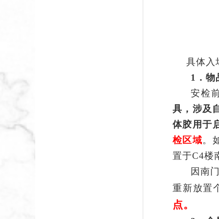
具体入
1
．物
安检
具，涉及
体胶用于
检区域
。
置于
C
4
楼
因南
重新放置
点。