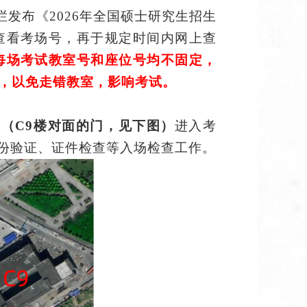
栏发布《
202
6
年全国硕士研究生招生
查看考场号，再于规定时间内网上
查
每场考试教室号和座位号
均不固定，
，以免走错
教室
，影响考试。
门
（
C
9
楼对面的门，见下图）
进入
考
身份验证、证件检查等入场检查工作。