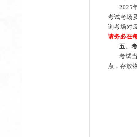
202
5
考试考场
询考场
对
请
务必在
五
、
考试
点，存放