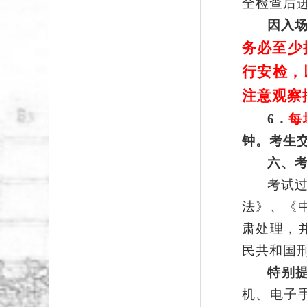
全检查后
因入
务必至少
行安检，
注意观察
6．
每
钟。考生
六
、
考试
法》、《
肃处理，
民共和国
特别
机、
电子