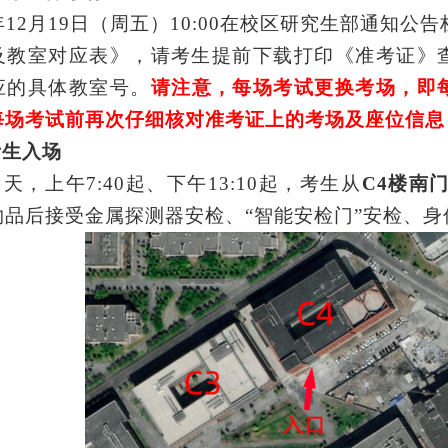
年
12
月
19
日（周五）
10:00
在校区研究生部通知公告
及教室对应表
》，请考生提前下载打印《准考证》
应
的具体
教室号。
请注意，
每场
考试
更换考场，即
每场考试前再次仔细核对准考证上的
考场及座位
信息
考生入场
当天
，
上午
7:40
起、
下午
13:10
起，
考生从
C4楼
南
物品后接受金属探测器安检、
“智能安检门”安检、