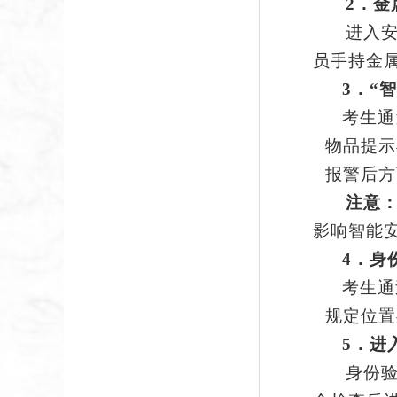
2
．金
进入
员手持金
3
．
“
考生通
物品提示
报警后方
注意
影响智能
4．身
考生通
规定位置
5．
进
身份