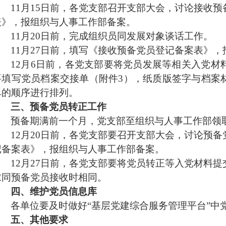
1
1
月
15
日前，各党支部召开
支部大会
，
讨论接收预
表》，报组织与人事工作部备案
。
1
1
月2
0
日前，完成组织员同发展对象谈话工作。
1
1
月
27
日前，填写《接收预备党员登记备案表》，
1
2
月6日前，各党支部要将党员发展等相关入党材
要填写党员档案交接单（附件
3
），纸质版签字与档案
单的顺序进行排列。
三、预备党员转正工作
预备期满前一个月，党支部至组织与人事工作部领
1
2
月2
0
日前，各党支部要
召开支部大会，讨论预备
记备案表》，报组织与人事工作部备案。
1
2
月2
7
日前，各党支部要将党员转正等入党材料提
求同预备党员接收时相同。
四、维护党员信息库
各单位要及时做好“基层党建综合服务管理平台”中
五、其他要求