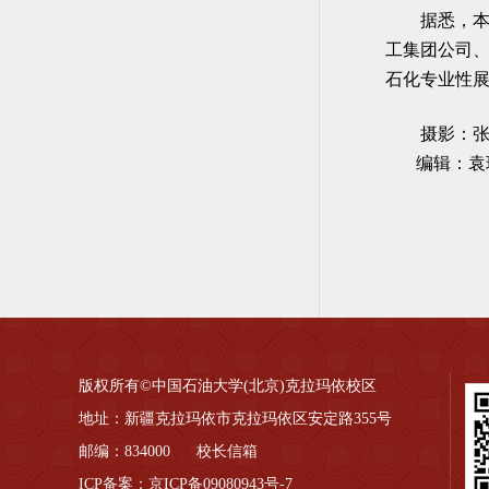
据悉，
工集团公司
石化专业性
摄影：
编辑：袁
版权所有©中国石油大学(北京)克拉玛依校区
地址：新疆克拉玛依市克拉玛依区安定路355号
邮编：834000 校长信箱
ICP备案：京ICP备09080943号-7