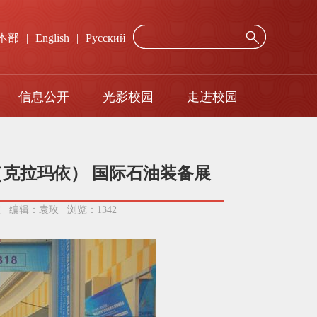
本部
|
English
|
Русский
信息公开
光影校园
走进校园
年度报告
网络服务
招标询价公示
校历
（克拉玛依） 国际石油装备展
公室 编辑：袁玫 浏览：
1342