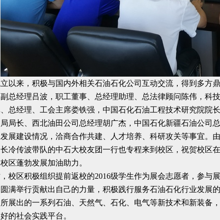
成立以来，积极与国内外相关石油石化公司互动交流，得到多方
油副总经理吕波，职工董事、总经理助理、总法律顾问陈伟，科
记、总经理、工会主席娄铁强，中国石化石油工程技术研究院院
油局局长、西北油田公司总经理胡广杰，中国石化新疆石油公司
区发展建设情况，洽商合作共建、人才培养、科研攻关等事宜。
书长冷传波带队的中石大校友团一行也专程来到校区，祝贺校区
为校区蓬勃发展加油助力。
，校区积极组织提前返校的2016级学生作为展会志愿者，参与
的圆满举行贡献出自己的力量，积极践行服务石油石化行业发展
会所展出的一系列石油、天然气、石化、电气等新技术和新装备
良好的社会实践平台。