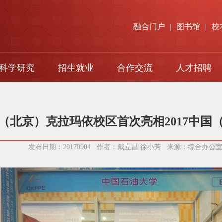
融合门户
|
图书馆
|
校
科学研究
招生就业
合作交流
人才招聘
本科生招生
对口支援
研究生招生
国际交流
（北京）克拉玛依校区首次亮相2017中国
留学生招生
发布日期：20170904 作者：戴立昌 徐小芳 来源：综合办
就业指导
成人高等教育