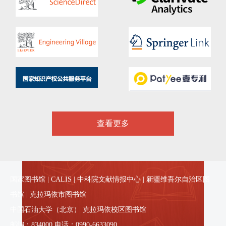
查看更多
国家图书馆
|
CALIS
|
中科院文献情报中心
|
新疆维吾尔自治区图
书馆
|
克拉玛依市图书馆
中国石油大学（北京） 克拉玛依校区图书馆
邮编：834000 电话：0990-6633090