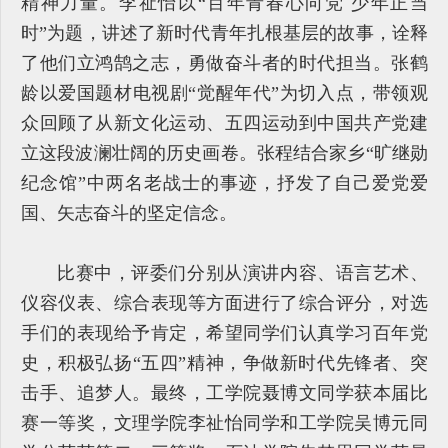
精神力量。李祉怡以“百年青春心向党 少年正当
时”为题，讲述了新时代青年扎根基层的故事，诠释
了他们立鸿鹄之志，勇做奋斗者的时代担当。张鹤
龄以爱国题材电视剧“觉醒年代”为切入点，带领观
众回顾了从新文化运动、五四运动到中国共产党建
立这段波澜壮阔的历史画卷。张程结合家乡“旷继勋
纪念馆”中两名老战士的事迹，抒发了自己爱党爱
国、矢志奋斗的坚定信念。
比赛中，评委们分别从演讲内容、语言艺术、
仪容仪表、综合表现等方面进行了综合评分，对选
手们的表现给予肯定，希望同学们认真学习百年党
史，积极弘扬“五四”精神，争做新时代先锋者、突
击手、追梦人。最终，工学院聂博文同学获本届比
赛一等奖，文理学院李祉怡同学和工学院吴博元同