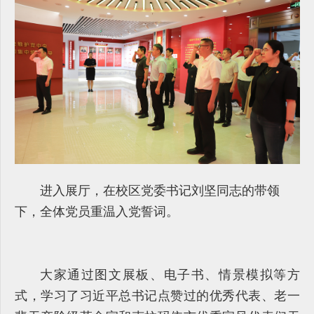
进入展厅，在校区党委书记刘坚同志的带领
下，全体党员重温入党誓词。
大家通过图文展板、电子书、情景模拟等方
式，学习了习近平总书记点赞过的优秀代表、老一