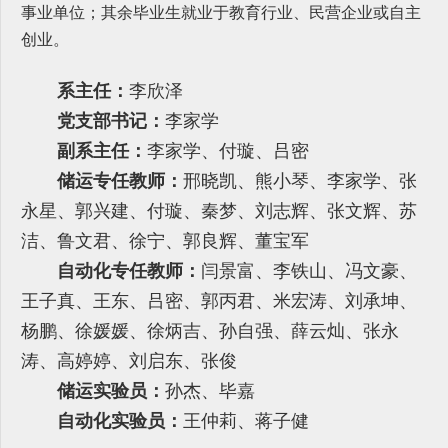
事业单位；其余毕业生就业于教育行业、民营企业或自主
创业。
系主任：
李欣泽
党支部书记：
李家学
副系主任：
李家学
、
付璇
、
吕密
储运专任教师：
邢晓凯
、
熊小琴
、
李家学
、
张
永星
、
郭兴建
、
付璇
、
秦梦
、
刘志辉
、
张文辉
、
苏
洁
、
鲁文君
、
徐宁
、
郭良辉
、
董宝军
自动化专任教师：
闫景富
、
李铁山
、
冯文豪
、
王子真
、
王东
、
吕密
、
郭丙君
、
米宏涛
、
刘承坤
、
杨鹏
、
徐媛媛
、徐炳吉、孙自强、薛云灿、
张永
涛
、
高婷婷
、刘启东、张俊
储运实验员：
孙杰
、毕嘉
自动化实验员：
王仲莉
、
蒋子健