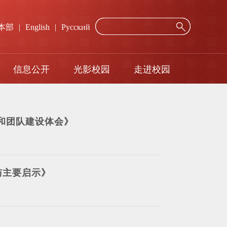
本部
|
English
|
Русский
信息公开
光影校园
走进校园
年度报告
网络服务
招标询价公示
校历
历和团队建设体会》
与主要启示》