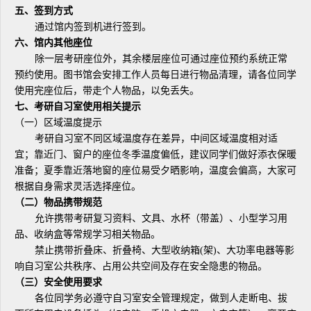
五、签到方式
通过馆内签到机进行签到。
六、馆内其他座位
除一层考研座位外，其余楼层座位可通过座位预约系统正常
预约使用。图书馆会安排工作人员每日进行物品清理，请各位同学
使用完座位后，带走个人物品，以免丢失。
七、考研自习室使用相关提示
（一）区域温度提示
考研自习室不同区域温度存在差异，中间区域温度相对适
宜；靠近门、窗户的座位冬季温度偏低，建议同学们做好添衣保暖
准备；夏季靠近落地窗的座位易受夕晒影响，温度会偏高，大家可
根据自身需求灵活选择座位。
（二）物品携带规范
允许携带考研复习资料、文具、水杯（带盖）、小型学习用
品、收纳盒等常规学习相关物品。
禁止携带折叠床、折叠椅、大型收纳箱(架)、大功率电器等影
响自习室公共秩序、占用公共空间及存在安全隐患的物品。
（三）安全使用要求
各位同学务必遵守自习室安全管理规定，做到人走断电、拔