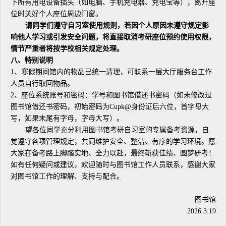
下所有用电设备插头（如电脑、手机充电器、充电宝等），离开座
位时关好个人座位周边门窗。
请同学们遵守自习室使用规则，若因个人原因未遵守规定影
响他人学习或引发安全问题，将直接取消考研座位预约使用权限，
情节严重者将按学校相关规定处理。
八、特别说明
1、寒假期间馆内的物品已统一清理，可联系一层大厅服务台工作
人员自行取回物品。
2、座位系统账号和密码：学号和图书馆借还书密码（如未修改过
图书馆借还书密码，初始密码为Cupk@身份证后六位，首字母大
写，如果末尾有字母，字母大写）。
望各位同学充分利用图书馆考研自习室的专属备考资源，自
觉遵守各项管理规定，共同维护安全、整洁、有序的学习环境。愿
大家在备考路上脚踏实地、全力以赴，最终斩获佳绩、圆梦研考！
如有任何疑问或建议，欢迎随时与图书馆工作人员联系，感谢大家
对图书馆工作的理解、支持与配合。
图书馆
2026.3.19